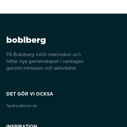
boblberg
På Boblberg möts människor och 
hittar nya gemenskaper i vardagen 
genom intressen och aktiviteter.
DET GÖR VI OCKSÅ
Nyårsvänner.se
INSPIRATION