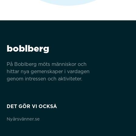
boblberg
På Boblberg möts människor och 
hittar nya gemenskaper i vardagen 
genom intressen och aktiviteter.
DET GÖR VI OCKSÅ
Nyårsvänner.se