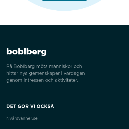
boblberg
På Boblberg möts människor och 
hittar nya gemenskaper i vardagen 
genom intressen och aktiviteter.
DET GÖR VI OCKSÅ
Nyårsvänner.se