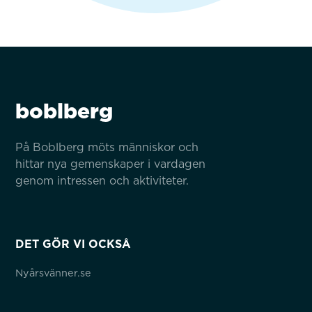
boblberg
På Boblberg möts människor och 
hittar nya gemenskaper i vardagen 
genom intressen och aktiviteter.
DET GÖR VI OCKSÅ
Nyårsvänner.se