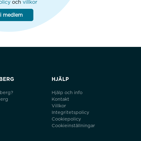
olicy
och
villkor
li medlem
BERG
HJÄLP
lberg?
Hjälp och info
berg
Kontakt
Villkor
Integritetspolicy
Cookiepolicy
Cookieinställningar