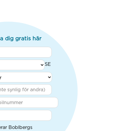
a dig gratis här
erar Boblbergs