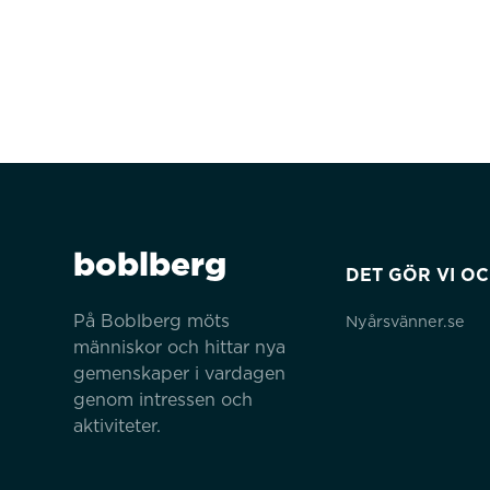
boblberg
DET GÖR VI O
På Boblberg möts 
Nyårsvänner.se
människor och hittar nya 
gemenskaper i vardagen 
genom intressen och 
aktiviteter.