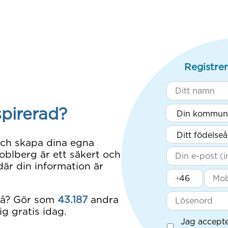
Registrer
spirerad?
och skapa dina egna
blberg är ett säkert och
är din information är
+
på? Gör som
43.187
andra
ig gratis idag.
Jag accept