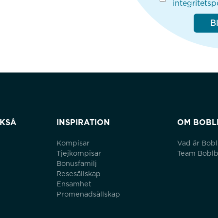
integritetsp
B
CKSÅ
INSPIRATION
OM BOBL
Kompisar
Vad är Bob
Tjejkompisar
Team Bobl
Bonusfamilj
Resesällskap
Ensamhet
Promenadsällskap