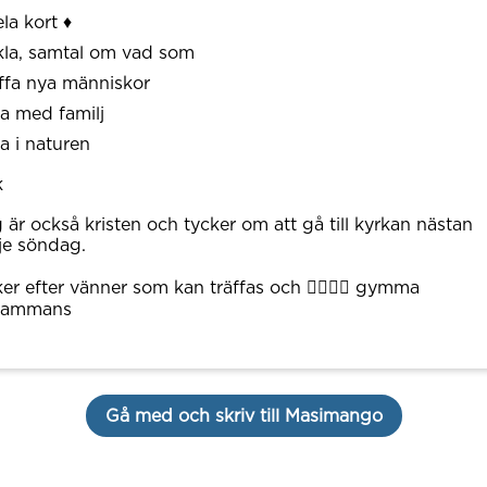
la kort ♦️
la, samtal om vad som
ffa nya människor
a med familj
a i naturen
k
 är också kristen och tycker om att gå till kyrkan nästan
je söndag.
er efter vänner som kan träffas och 🏋️‍♀️🏋️‍♂️ gymma
lsammans
Gå med och skriv till Masimango