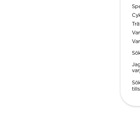
Spe
Cyk
Trä
Var
Var
Sö
Jag
var
Sök
til