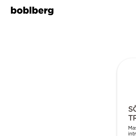
S
T
Mas
int