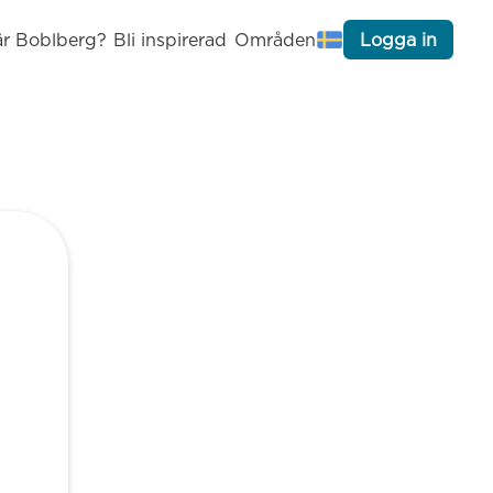
är Boblberg?
Bli inspirerad
Områden
Logga in