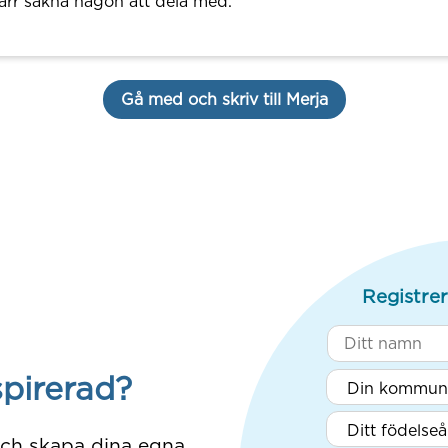
ärr sakna någon att dela med.
Gå med och skriv till Merja
Registrer
spirerad?
och skapa dina egna