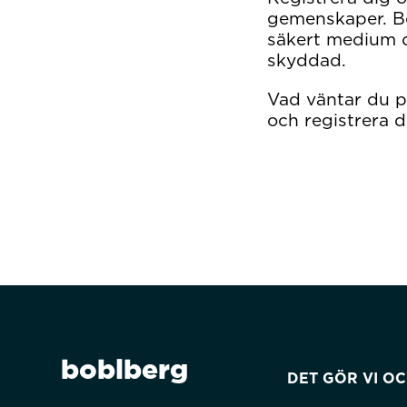
gemenskaper. Bo
säkert medium d
skyddad.
Vad väntar du 
och registrera d
boblberg
DET GÖR VI O