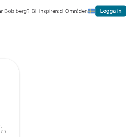
är Boblberg?
Bli inspirerad
Områden
Logga in
.
men