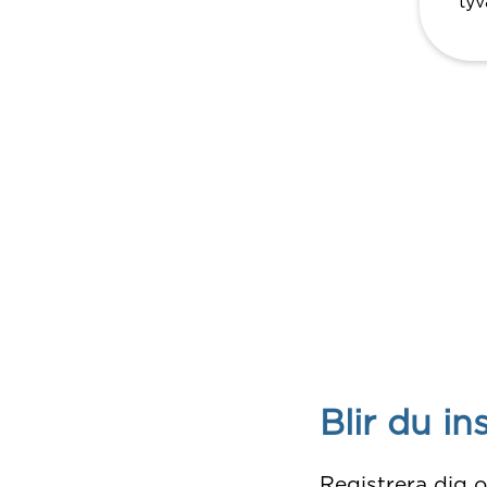
tyv
Blir du in
Registrera dig 