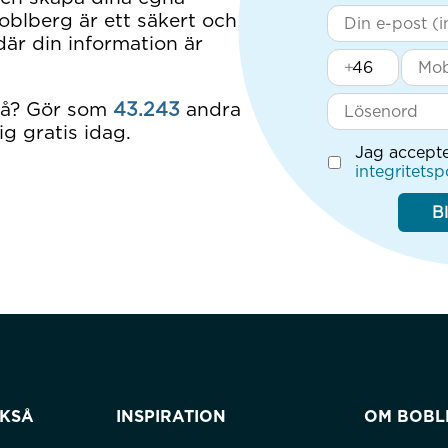
blberg är ett säkert och
är din information är
+
på? Gör som
43.243
andra
ig gratis idag.
Jag accept
integritetsp
B
CKSÅ
INSPIRATION
OM BOBL