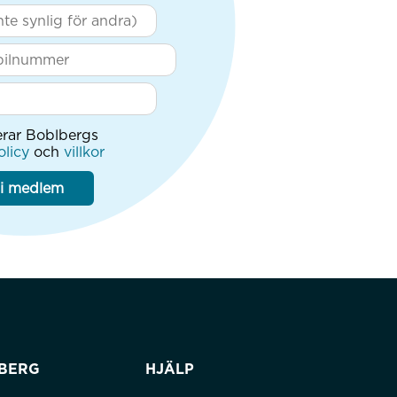
erar Boblbergs
olicy
och
villkor
li medlem
BERG
HJÄLP