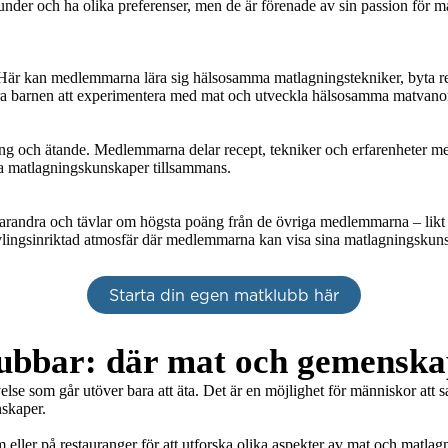
r och ha olika preferenser, men de är förenade av sin passion för mat 
 Här kan medlemmarna lära sig hälsosamma matlagningstekniker, byta rece
untra barnen att experimentera med mat och utveckla hälsosamma matvanor
g och ätande. Medlemmarna delar recept, tekniker och erfarenheter med a
ka matlagningskunskaper tillsammans.

andra och tävlar om högsta poäng från de övriga medlemmarna – likt 
tävlingsinriktad atmosfär där medlemmarna kan visa sina matlagningskuns
Starta din egen matklubb här
ubbar: där mat och gemenska
else som går utöver bara att äta. Det är en möjlighet för människor att s
skaper.

eller på restauranger för att utforska olika aspekter av mat och matlag