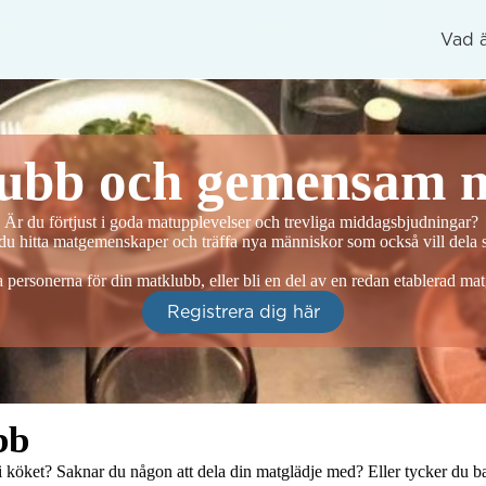
Vad 
ubb och gemensam 
Är du förtjust i goda matupplevelser och trevliga middagsbjudningar? 

u hitta matgemenskaper och träffa nya människor som också vill dela s
ta personerna för din matklubb, eller bli en del av en redan etablerad m
Registrera dig här
bb
 köket? Saknar du någon att dela din matglädje med? Eller tycker du bara 