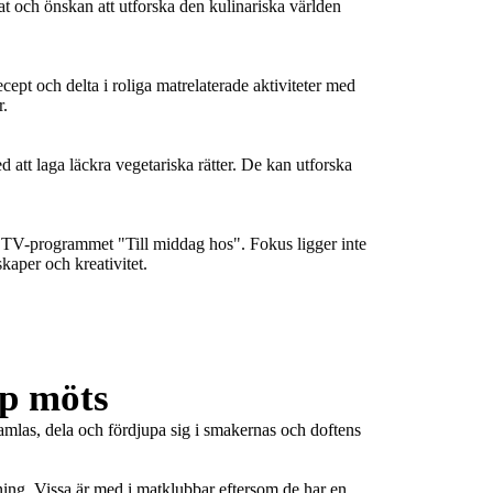
och önskan att utforska den kulinariska världen 
pt och delta i roliga matrelaterade aktiviteter med 
.

tt laga läckra vegetariska rätter. De kan utforska 
TV-programmet "Till middag hos". Fokus ligger inte 
kaper och kreativitet.
p möts
amlas, dela och fördjupa sig i smakernas och doftens 
ning. Vissa är med i matklubbar eftersom de har en 