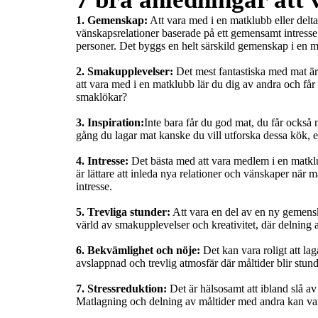
1. Gemenskap:
 Att vara med i en matklubb eller del
vänskapsrelationer baserade på ett gemensamt intresse
personer. Det byggs en helt särskild gemenskap i en m
2. Smakupplevelser:
 Det mest fantastiska med mat ä
att vara med i en matklubb lär du dig av andra och får
smaklökar?

3. Inspiration:
Inte bara får du god mat, du får också 
gång du lagar mat kanske du vill utforska dessa kök, eft
4. Intresse:
 Det bästa med att vara medlem i en matklub
är lättare att inleda nya relationer och vänskaper när 
intresse.

5. Trevliga stunder:
 Att vara en del av en ny gemensk
värld av smakupplevelser och kreativitet, där delning av
6. Bekvämlighet och nöje:
 Det kan vara roligt att l
avslappnad och trevlig atmosfär där måltider blir stun
7. Stressreduktion:
 Det är hälsosamt att ibland slå av
Matlagning och delning av måltider med andra kan var