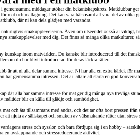
ta i gemensamma middagar utökar din bekantskapskrets. Matklubbar ger d
 för mat och matlagning. Det kan vara hälsosamt att vara del av olika 
atklubb, där ni kan dela glädjen med varandra.

r naturligtvis smakupplevelserna. Även om utseendet också är viktigt, h
 nya smakupplevelser med dig. Det finns så många olika matkulturer, så v
ny kunskap inom matvärlden. Du kanske blir introducerad till det franska
ersom du har blivit introducerad för deras läckra rätter.

b är att ni alla delar samma intresse. Ni har alla en extra kärlek för m
man har gemensamma intressen. Det är lättare att starta en god konversat
ap där alla har samma intresse för mat ger dig många nya trevliga stund
 måltider blir en källa till glädje och samhörighet.

aga mat och äta tillsammans med andra, och det tar ofta bort pressen från
der att njuta av sällskapet och smaken av välsmakande rätter utan stress
 vardagens stress och sysslor, och bara fördjupa sig i en hobby – särskilt
a en avslappnande och stressreducerande aktivitet.