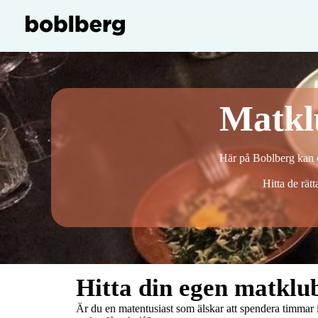
Matkl
Här på Boblberg kan d
Hitta de rät
Hitta din egen matklu
Är du en matentusiast som älskar att spendera timmar i