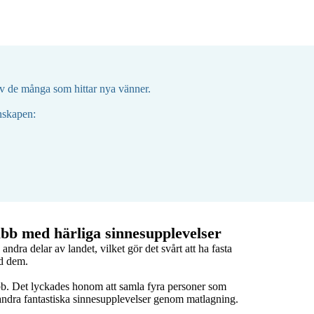
v de många som hittar nya vänner.

enskapen:
lubb med härliga sinnesupplevelser
dra delar av landet, vilket gör det svårt att ha fasta 
d dem.

b. Det lyckades honom att samla fyra personer som 
randra fantastiska sinnesupplevelser genom matlagning.
