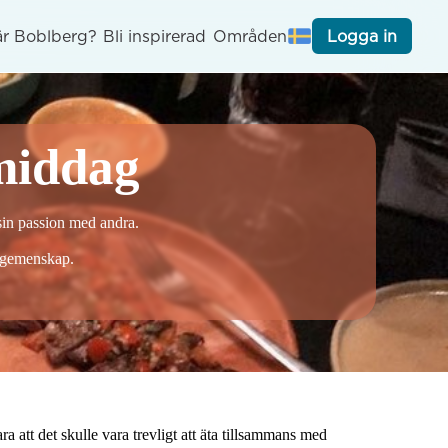
är Boblberg?
Bli inspirerad
Områden
Logga in
middag
in passion med andra.

atgemenskap. 
att det skulle vara trevligt att äta tillsammans med 