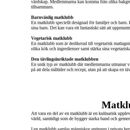
värdskap. Medlemmarna kan komma från olika bakgrunde
tillsammans.

Barnvänlig matklubb
En matklubb speciellt designad för familjer och barn.
sina barn. Det kan vara ett fantastiskt sätt att uppm
Vegetarisk matklubb
En matklubb som är dedikerad till vegetarisk matlagnin
olika kök och ingredienser samt stärka sina vegetaris
Den tävlingsinriktade matklubben
En unik typ av matklubb där medlemmarna utmanar var
på att dela måltider och recept, utan på att skapa en 
Matkl
Att vara en del av en matklubb är en kulinarisk upplev
värld, samtidigt som de bygger starka band och gemen
I en matklubb samlas människor antingen i privata hem 