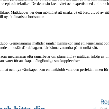
ecept och tekniker. De delar sin kreativitet och expertis med andra och få
llskap. Matklubbar ger dem möjlighet att smaka på ett brett utbud av rätt
ll nya kulinariska horisonter.
klubb. Gemensamma måltider samlar människor runt ett gemensamt bord, d
nde atmosfär där deltagarna lär känna varandra på ett unikt sätt.

som medlemmar ofta samarbetar om planering av måltider, inköp av ingr
 ansvaret för att skapa oförglömliga smakupplevelser.

od mat och nya vänskaper, kan en matklubb vara den perfekta ramen för 
Reg