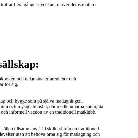
räffar flera gånger i veckan, utöver deras möten i 
ällskap:
okboken och delar sina erfarenheter och 
 för sig.

kap och hygge som på själva matlagningen. 
 intim och mysig atmosfär, där medlemmarna kan njuta 
ch informell version av en traditionell matklubb.

llen tillsammans. Till skillnad från en traditionell 
velser utan att behöva oroa sig för matlagning och 