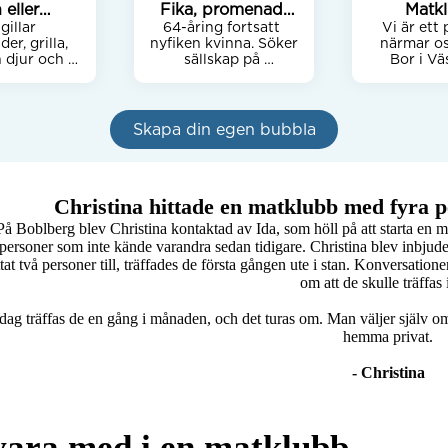
 eller
Fika, promenad,
Matk
s,fika.
gillar 
64-åring fortsatt 
god mat och
Vi är ett 
r, grilla, 
nyfiken kvinna. Söker 
närmar oss
dryck
h djur och 
sällskap på 
Bor i Väs
tur, 
promenad fika eller 
t,sällskap 
utprövande av nya 
Vi söker 
Laga mat 
restaurangen . Ser 
vänner at
ns och äta 
fram mot givande 
med och un
Skapa din egen bubbla
ihop. 
möten med kloka 
det är någon
samtal, en del 
starta en m
tokigheter och 
Lite som h
mycket skratt
hos m
Christina hittade en matklubb med fyra p
Tänker att v
På Boblberg blev Christina kontaktad av Ida, som höll på att starta en m
och lagar m
personer som inte kände varandra sedan tidigare. Christina blev inbjude
Pratar oc
ttat två personer till, träffades de första gången ute i stan. Konversation
om att de skulle träffas i
dag träffas de en gång i månaden, och det turas om. Man väljer själv om m
hemma privat.

- Christina
 vara med i en matklubb