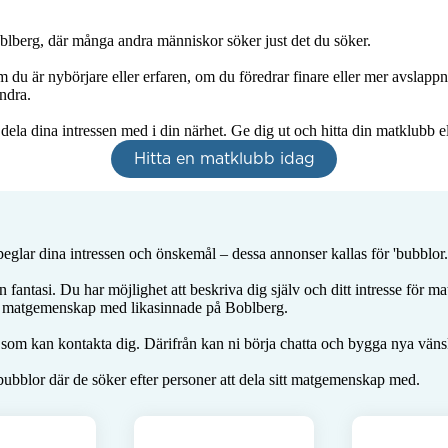
blberg, där många andra människor söker just det du söker.

 om du är nybörjare eller erfaren, om du föredrar finare eller mer avslap
ndra.

t dela dina intressen med i din närhet. Ge dig ut och hitta din matklub
Hitta en matklubb idag
glar dina intressen och önskemål – dessa annonser kallas för 'bubblor.'
in fantasi. Du har möjlighet att beskriva dig själv och ditt intresse för 
ett matgemenskap med likasinnade på Boblberg.

 som kan kontakta dig. Därifrån kan ni börja chatta och bygga nya vänsk
ubblor där de söker efter personer att dela sitt matgemenskap med.