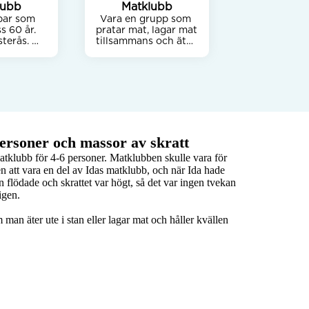
lubb
Matklubb
par som 
Vara en grupp som 
 60 år. 
pratar mat, lagar mat 
terås. 

tillsammans och äter 
tilllagad mat som en 
nu nya 
gemensam måltid. 
t umgås 
Tanken att var i 
drar om 
respektive hem och 
 som vill 
alternera i respektive 
atklubb. 
hem. Förutom maten 
alv åtta 
ha en bra social 
ig. 

samvaro. Maten kan 
ersoner och massor av skratt
vara allt från lite 
i träffas 
spännande touch på 
atklubb för 4-6 personer. Matklubben skulle vara för 
at ihop. 
vardags maten, till 
n att vara en del av Idas matklubb, och när Ida hade 
h umgås

ibland lite mer 
en flödade och skrattet var högt, så det var ingen tvekan 
spännande mat. Nån 
gen.

gång äta gemensam 
mat på restaurang, 
och kanske starta 
an äter ute i stan eller lagar mat och håller kvällen 
första gången med 
just ett besök på 
restaurang. Jag själv 
är man och senior, 
aktiv och social. Det 
är flexibelt om det 
ska vara dag eller 
kvällstid.