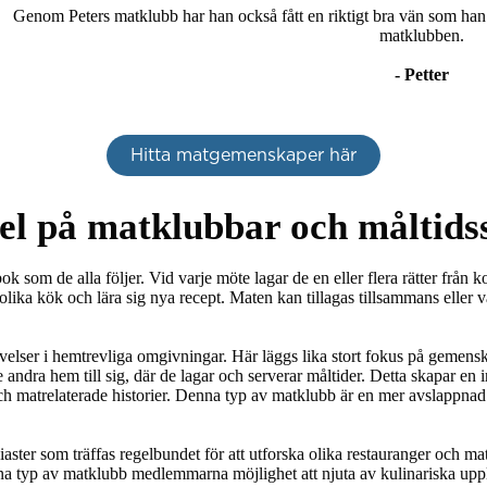
Genom Peters matklubb har han också fått en riktigt bra vän som han t
matklubben.

- Petter
Hitta matgemenskaper här
el på matklubbar och måltidss
som de alla följer. Vid varje möte lagar de en eller flera rätter från k
 olika kök och lära sig nya recept. Maten kan tillagas tillsammans eller var
elser i hemtrevliga omgivningar. Här läggs lika stort fokus på gemens
andra hem till sig, där de lagar och serverar måltider. Detta skapar en
h matrelaterade historier. Denna typ av matklubb är en mer avslappnad o
ter som träffas regelbundet för att utforska olika restauranger och matstä
a typ av matklubb medlemmarna möjlighet att njuta av kulinariska upple