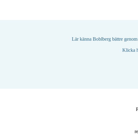
Lär känna Boblberg bättre genom a
Klicka h
P
r