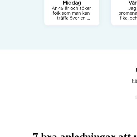
Middag
Vän
Är 49 år och söker 
kompi
Jag 
folk som man kan 
promenade
träffa över en 
fika, oc
middag hos varandra 
na
då och då

motorspor
Uppskattar det lite 
spel. 
djupare slaget av 
tillsamma
diskussioner och 
gillar när människor 
pratar om känslor
hi
I
7 bra anledningar att